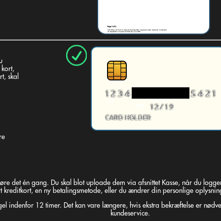
u
 kort,
t, skal
re
re det én gang. Du skal blot uploade dem via afsnittet Kasse, når du logge
t kreditkort, en ny betalingsmetode, eller du ændrer din personlige oplysning
 indenfor 12 timer. Det kan vare længere, hvis ekstra bekræftelse er nødven
kundeservice.