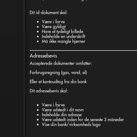
Dit id-dokument skal:
Være i farve
Være gyldigt
Have et tydeligt billede
Indeholde en underskrift
Må ikke mangle hjørner
Adressebevis
Accepterede dokumenter omfatter:
Forbrugsregning
(gas, vand, el)
Eller et kontoudtog fra din bank
Dit adressebevis skal:
Være i farve
Være udstedt i dit navn
Indeholde din adresse
Være udstedt inden for de seneste 3 måneder
Vise din bank/virksomheds logo