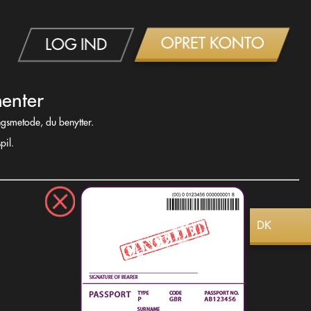
OPRET KONTO
LOG IND
menter
ngsmetode, du benytter.
pil.
DK